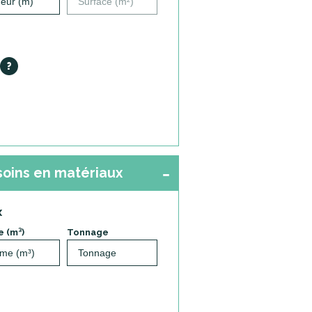
?
soins en matériaux
x
 (m³)
Tonnage