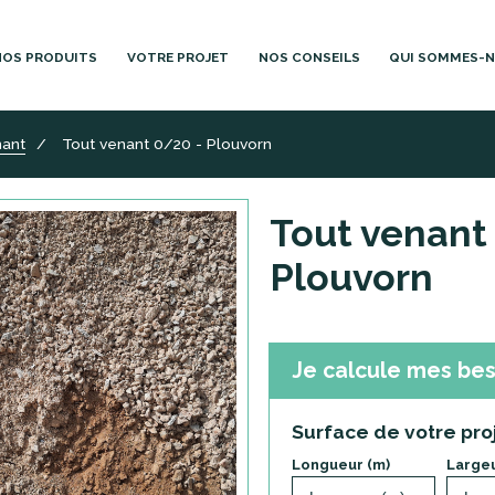
NOS PRODUITS
VOTRE PROJET
NOS CONSEILS
QUI SOMMES-
nant
Tout venant 0/20 - Plouvorn
Tout venant
Plouvorn
Je calcule mes bes
Surface de votre pro
Longueur (m)
Largeu