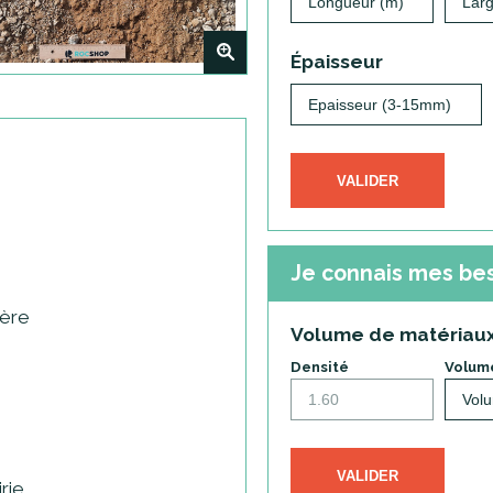
+
Épaisseur
VALIDER
Je connais mes be
tère
Volume de matériau
Densité
Volume
VALIDER
rie