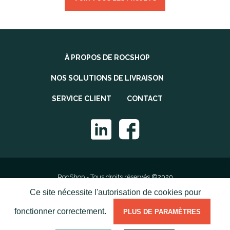
À PROPOS DE ROCSHOP
NOS SOLUTIONS DE LIVRAISON
SERVICE CLIENT
CONTACT
RocShop - Tous droits réservés ©2020
Ce site nécessite l'autorisation de cookies pour
Mentions légales
fonctionner correctement.
PLUS DE PARAMÈTRES
Politique de confidentialité