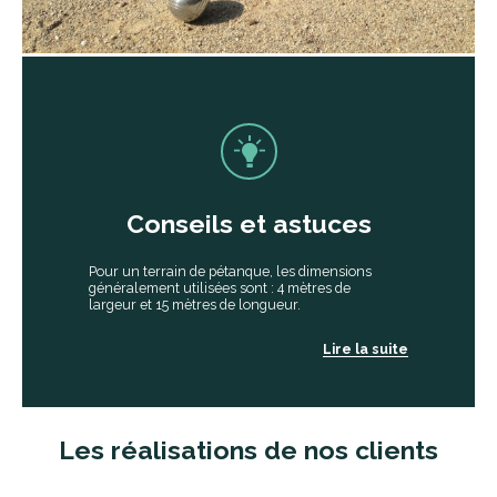
Conseils et astuces
Pour un terrain de pétanque, les dimensions
généralement utilisées sont : 4 mètres de
largeur et 15 mètres de longueur.
Après avoir déterminé l’emplacement du terrain
Lire la suite
dans votre jardin, vous pouvez délimiter le terrain
grâce à des bastaings. Les angles doivent être
droits.
Commencez par préparer votre sol en le
décaissant d’environ 20-25 cm. Aplanissez
Les réalisations de nos clients
bien votre sol pour obtenir un boulodrome
droit. Retirez les mauvaises herbes et les
grosses racines